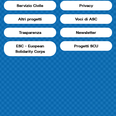
Servizio Civile
Privacy
Altri progetti
Voci di ASC
Trasparenza
Newsletter
ESC - Euopean
Progetti SCU
Solidarity Corps