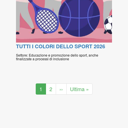
TUTTI I COLORI DELLO SPORT 2026
Settore: Educazione e promozione dello sport, anche
finalizzate a processi di inclusione
Paginazione
Pagina
1
Pagina
2
Pagina
››
Ultima
Ultima »
attuale
successiva
pagina