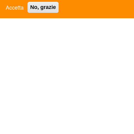
Accetta
No, grazie
ULTIME NOTIZIE
DDL "Giovani e Servizio Civile Universale": la parola passa
al Senato
GRADUATORIE PROVVISORIE BANDO 24 FEBBRAIO
2026
Comunicato Stampa “LE PAROLE DI ASC”: A ROMA LA
TERZA EDIZIONE DEL PERCORSO NAZIONALE DI
CONFRONTO DELLA RETE ASSOCIATIVA DI ASC APS
LE PAROLE DI ASC III edizione
FuoriServizio Fest: uno spazio di confronto sui futuri delle