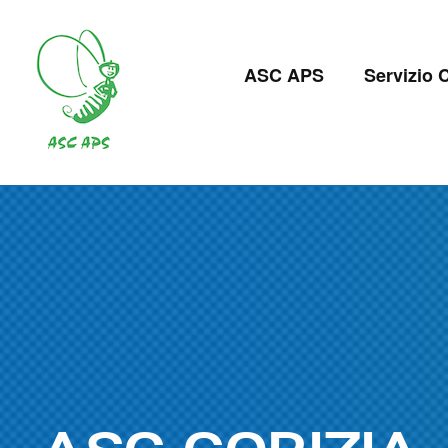
Salta
al
Navigazion
contenuto
ASC APS
Servizio C
principale
principale