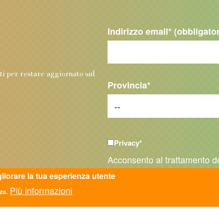
Indirizzo email
* (obbligato
.
nti per restare aggiornato sul
Provincia
*
Privacy
*
Acconsento al trattamento d
2016/679 - GDPR e d.lgs. n.
gliorare la tua esperienza utente
Più informazioni
zo.