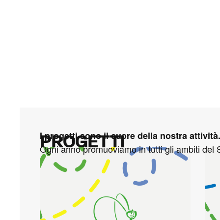
I progetti sono il cuore della nostra attività
PROGETTI
Ogni anno promuoviamo in tutti gli ambiti del S