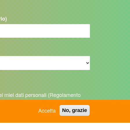
rio)
ei miei dati personali (Regolamento
196 del 30/6/2003)
Accetta
No, grazie