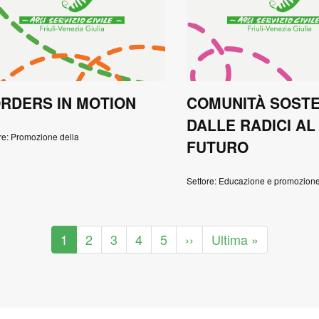
RDERS IN MOTION
COMUNITÀ SOSTEN
DALLE RADICI AL
re: Promozione della
FUTURO
Settore: Educazione e promozion
Pagina
1
Pagina
2
Pagina
3
Pagina
4
Pagina
5
Pagina
››
Ultima
Ultima »
attuale
successiva
pagina