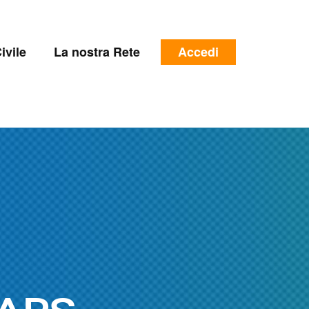
e
Menu
ivile
La nostra Rete
Accedi
profilo
utente