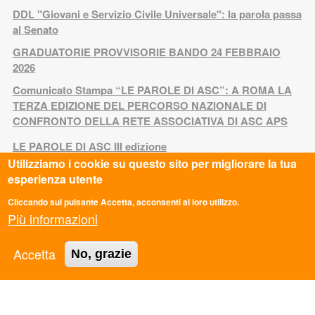
DDL "Giovani e Servizio Civile Universale": la parola passa
al Senato
GRADUATORIE PROVVISORIE BANDO 24 FEBBRAIO
2026
Comunicato Stampa “LE PAROLE DI ASC”: A ROMA LA
TERZA EDIZIONE DEL PERCORSO NAZIONALE DI
CONFRONTO DELLA RETE ASSOCIATIVA DI ASC APS
LE PAROLE DI ASC III edizione
Utilizziamo i cookie su questo sito per migliorare la tua
FuoriServizio Fest: uno spazio di confronto sui futuri delle
esperienza utente
giovani generazioni
Cliccando sul pulsante Accetta, acconsenti al loro utilizzo.
Memorie di Resistenza: appuntamento al Villaggio
Più informazioni
minerario di Niccioleta
CALENDARI COLLOQUI SERVIZIO CIVILE
Accetta
No, grazie
NON CHIAMATELO SERVIZIO CIVILE