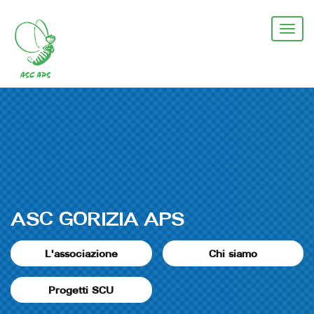
Salta
al
Togg
contenuto
navi
principale
ASC GORIZIA APS
L'associazione
Chi siamo
Progetti SCU