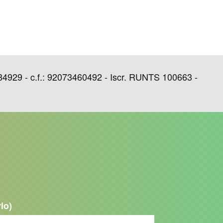
29 - c.f.: 92073460492 - Iscr. RUNTS 100663 -
rio)