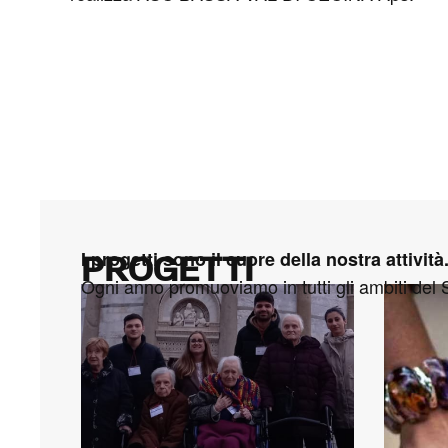
I progetti sono il cuore della nostra attività
PROGETTI
Ogni anno promuoviamo in tutti gli ambiti del S