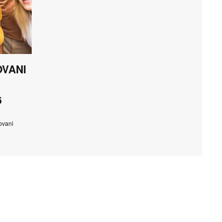
OVANI
6
ovani