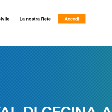
e
Menu
ivile
La nostra Rete
Accedi
profilo
utente
AL DI CECINA 