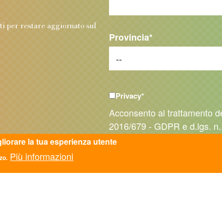
.
nti per restare aggiornato sul
Provincia
*
Privacy
*
Acconsento al trattamento d
2016/679 - GDPR e d.lgs. n.
gliorare la tua esperienza utente
Più informazioni
zo.
Inviando la richiesta accetti i nostri