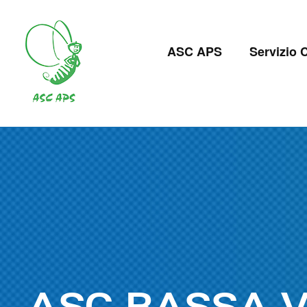
Salta
al
Navigazion
contenuto
ASC APS
Servizio C
principale
principale
ASC BASSA V