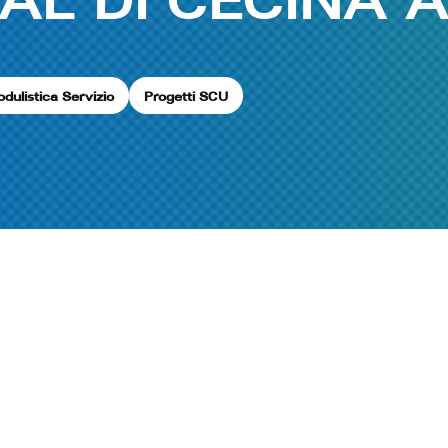
dulistica Servizio
Progetti SCU