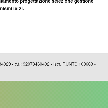
itamento
progettazione
selezione
gestione
ismi terzi.
29 - c.f.: 92073460492 - Iscr. RUNTS 100663 -