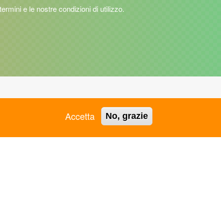
 termini e le nostre condizioni di utilizzo.
ASC GROSSETO APS
ASC RAVENNA APS
Accetta
No, grazie
ASC JESI APS
ASC REGGIO EMILIA APS
ASC L'AQUILA APS
ASC REGIONALE PUGLIA
ASC LAMEZIA TERME -
APS
VIBO VALENTIA APS
ASC REGIONALE VENETO
ASC LIGURIA APS
APS
ASC LOMBARDIA APS
ASC RIMINI APS
ASC MANTOVA APS
ASC ROMA APS
ASC MARCHE APS
ASC SALERNO APS