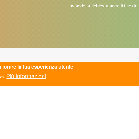
Inviando la richiesta accetti i nostri
gliorare la tua esperienza utente
TATTI
ASC AREZZO APS
Più informazioni
ASC AVELLINO APS
zo.
zionale
ASC BARI BAT APS
Monti di Pietralata 16, Roma
ASC BASSA VAL DI
mail.it
CECINA APS
610
ASC BOLOGNA APS
Fiscale: 97124450582
ASC BOLZANO APS
5781521009
ASC CALABRIA APS
ASC CAMPANIA APS
SPARENZA