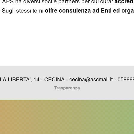
PS ha diversi soci e partners per cui cura:
accred
Sugli stessi temi
o
offre consulenza ad Enti ed organ
IBERTA', 14 - CECINA - cecina@ascmail.it - 05866849
Trasparenza