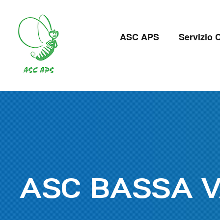
Salta
al
Navigazion
contenuto
ASC APS
Servizio C
principale
principale
ASC BASSA V