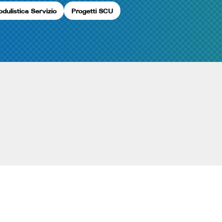
dulistica Servizio
Progetti SCU