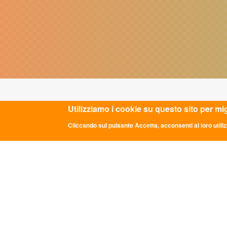
Utilizziamo i cookie su questo sito per mi
ULTIME NOTIZIE
CON
Cliccando sul pulsante Accetta, acconsenti al loro utiliz
DDL "Giovani e Servizio Civile
Sede Na
Universale": la parola passa al Senato
Via dei 
info@asc
GRADUATORIE PROVVISORIE BANDO
0669349
24 FEBBRAIO 2026
Comunicato Stampa “LE PAROLE DI
Codice 
ASC”: A ROMA LA TERZA EDIZIONE
P.iva: 0
DEL PERCORSO NAZIONALE DI
CONFRONTO DELLA RETE
TRA