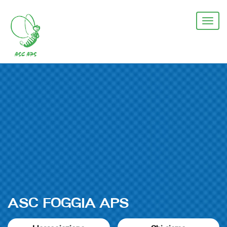
Salta
al
Togg
contenuto
navi
principale
ASC FOGGIA APS