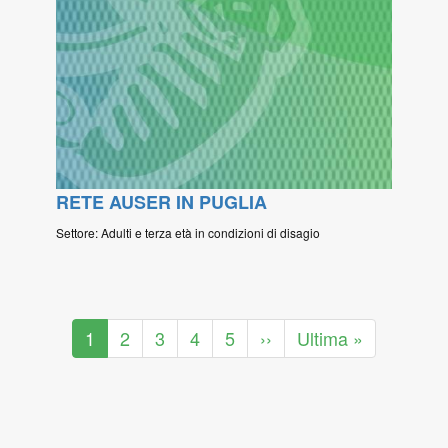
RETE AUSER IN PUGLIA
Settore: Adulti e terza età in condizioni di disagio
Paginazione
Pagina
1
Pagina
2
Pagina
3
Pagina
4
Pagina
5
Pagina
››
Ultima
Ultima »
attuale
successiva
pagina