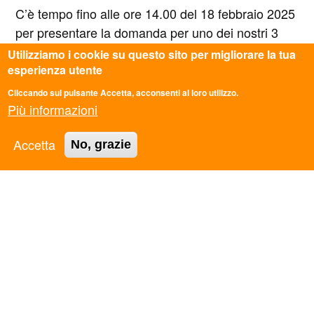
C’è tempo fino alle ore 14.00 del 18 febbraio 2025
per presentare la domanda per uno dei nostri 3
progetti.
Utilizziamo i cookie su questo sito per migliorare la tua
esperienza utente
Cliccando sul pulsante Accetta, acconsenti al loro utilizzo.
Più informazioni
Accetta
No, grazie