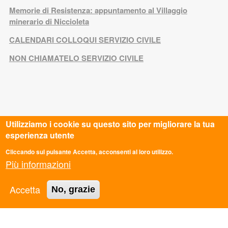
Memorie di Resistenza: appuntamento al Villaggio
minerario di Niccioleta
CALENDARI COLLOQUI SERVIZIO CIVILE
NON CHIAMATELO SERVIZIO CIVILE
Utilizziamo i cookie su questo sito per migliorare la tua
esperienza utente
Cliccando sul pulsante Accetta, acconsenti al loro utilizzo.
Più informazioni
Accetta
No, grazie
CONTATTI
Sede Nazionale
Via dei Monti di Pietralata 16, Roma