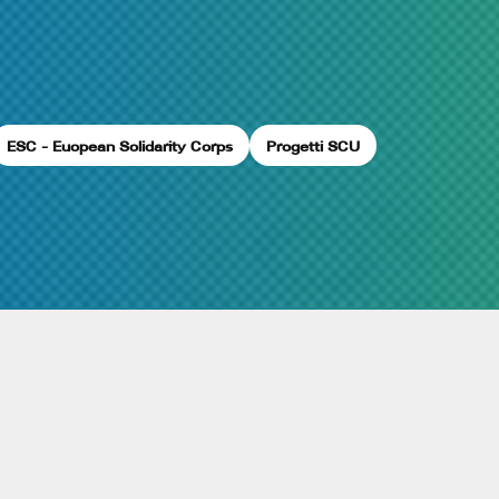
ESC - Euopean Solidarity Corps
Progetti SCU