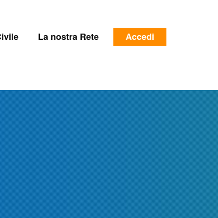
e
Menu
ivile
La nostra Rete
Accedi
profilo
utente