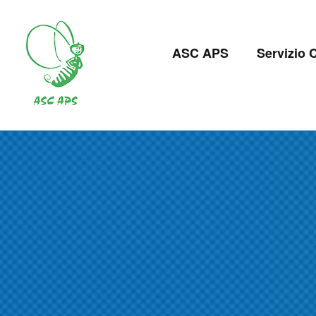
Salta
al
Navigazion
contenuto
ASC APS
Servizio C
principale
principale