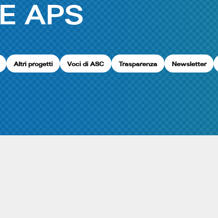
E APS
Altri progetti
Voci di ASC
Trasparenza
Newsletter