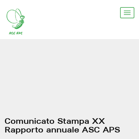
Salta
al
Togg
contenuto
navi
principale
Comunicato Stampa XX
Rapporto annuale ASC APS