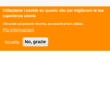
Utilizziamo i cookie su questo sito per migliorare la tua
esperienza utente
Cliccando sul pulsante Accetta, acconsenti al loro utilizzo.
Più informazioni
CONTATTI
Accetta
No, grazie
Sede Nazionale
Via dei Monti di Pietralata 16, Roma
info@ascmail.it
0669349610
Codice Fiscale: 97124450582
P.iva: 05781521009
TRASPARENZA
Legge 8.8.2017 n. 124 art. 1 commi 125-129. Adempimenti
degli obblighi di trasparenza e di pubblicità