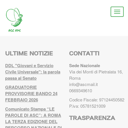
Salta
al
Togg
contenuto
navi
principale
ULTIME NOTIZIE
CONTATTI
DDL "Giovani e Servizio
Sede Nazionale
Civile Universale": la parola
Via dei Monti di Pietralata 16,
passa al Senato
Roma
info@ascmail.it
GRADUATORIE
0669349610
PROVVISORIE BANDO 24
FEBBRAIO 2026
Codice Fiscale: 97124450582
P.iva: 05781521009
Comunicato Stampa “LE
PAROLE DI ASC”: A ROMA
TRASPARENZA
LA TERZA EDIZIONE DEL
PERCORSO NAZIONALE DI