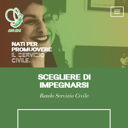
Salta
al
Togg
contenuto
navi
principale
NATI PER
PROMUOVERE
IL SERVIZIO
CIVILE.
SCEGLIERE DI
IMPEGNARSI
Bando Servizio Civile