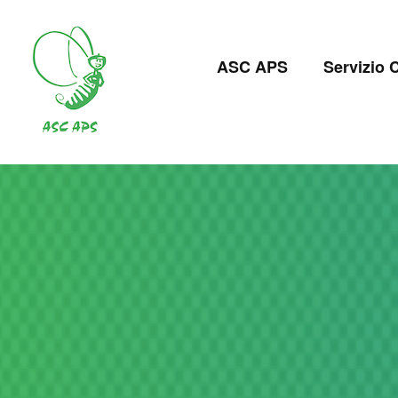
Salta
al
Navigazion
contenuto
ASC APS
Servizio C
principale
principale