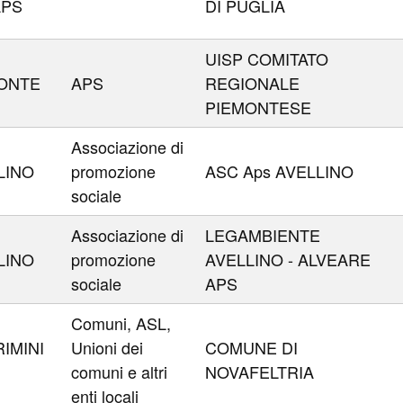
APS
DI PUGLIA
UISP COMITATO
ONTE
APS
REGIONALE
PIEMONTESE
Associazione di
LINO
promozione
ASC Aps AVELLINO
sociale
Associazione di
LEGAMBIENTE
LINO
promozione
AVELLINO - ALVEARE
sociale
APS
Comuni, ASL,
IMINI
Unioni dei
COMUNE DI
comuni e altri
NOVAFELTRIA
enti locali