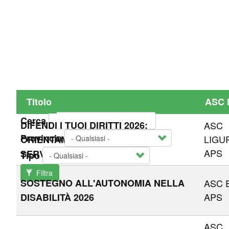
Titolo
ASC l
Cerca
DIFENDI I TUOI DIRITTI 2026:
ASC
Provincia
LIGU
ORIENTAMENTO E ACCESSO AI
APS
SERVIZI
Tipo
Filtra
SOSTEGNO ALL'AUTONOMIA NELLA
ASC 
APS
DISABILITÀ 2026
ASC