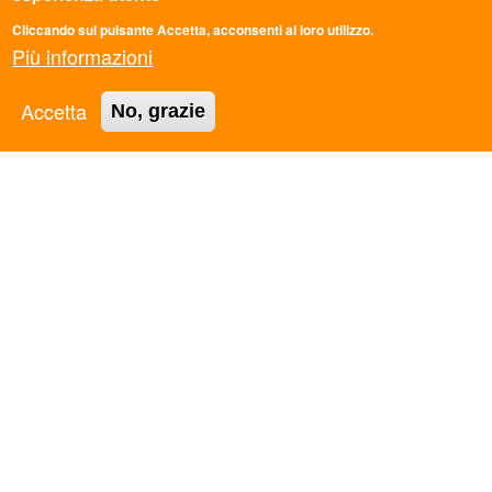
Cliccando sul pulsante Accetta, acconsenti al loro utilizzo.
Più informazioni
Accetta
No, grazie
ASC LAMEZIA TERME - VIBO VALENTIA APS -
VIA GIOLITTI, 8 - LAMEZIA TERME -
lamezia@ascmail.it - 0968448923 - c.f.:
92013990798 - Iscr. RUNTS 81465 -
Trasparenza