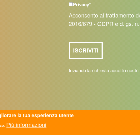
Privacy
*
Acconsento al trattamento d
2016/679 - GDPR e d.lgs. n.
Inviando la richiesta accetti i nostri
gliorare la tua esperienza utente
Più informazioni
zo.
TATTI
ASC AREZZO APS