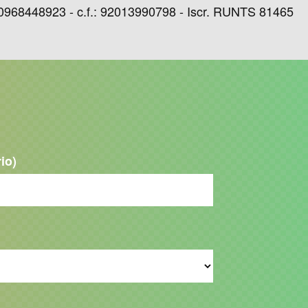
68448923 - c.f.: 92013990798 - Iscr. RUNTS 81465
rio)