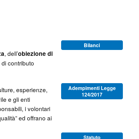
Bilanci
, dell’
za
obiezione di
 di contributo
Adempimenti Legge
lture, esperienze,
124/2017
le e gli enti
sabili, i volontari
qualità” ed offrano ai
Statuto