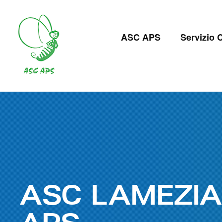
Salta
al
Navigazion
contenuto
ASC APS
Servizio C
principale
principale
ASC LAMEZIA