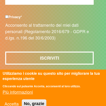
Privacy
*
Acconsento al trattamento dei miei dati
personali (Regolamento 2016/679 - GDPR e
d.lgs. n.196 del 30/6/2003)
Utilizziamo i cookie su questo sito per migliorare la tua
Inviando la richiesta accetti i nostri termini e le nostre
esperienza utente
condizioni di utilizzo.
Cliccando sul pulsante Accetta, acconsenti al loro utilizzo.
Più informazioni
Accetta
No, grazie