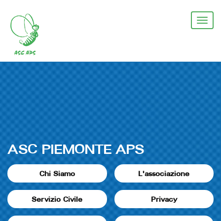
Salta
al
Togg
contenuto
navi
principale
ASC PIEMONTE APS
Chi Siamo
L'associazione
Servizio Civile
Privacy