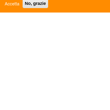
Codice Fiscale: 97124450582
Accetta
No, grazie
P.iva: 05781521009
TRASPARENZA
Legge 8.8.2017 n. 124 art. 1 commi 125-129. Adempimenti
degli obblighi di trasparenza e di pubblicità
PRIVACY
Privacy Policy
Cookie Policy