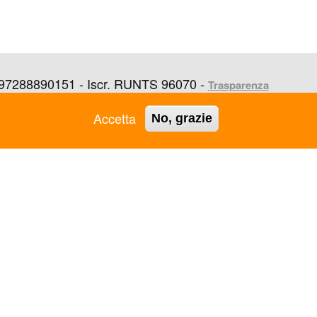
 97288890151 - Iscr. RUNTS 96070 -
Trasparenza
Accetta
No, grazie
ASC GROSSETO APS
ASC RAVENNA APS
ASC JESI APS
ASC REGGIO EMILIA APS
ASC L'AQUILA APS
ASC REGIONALE PUGLIA
ASC LAMEZIA TERME -
APS
VIBO VALENTIA APS
ASC REGIONALE VENETO
ASC LIGURIA APS
APS
ASC LOMBARDIA APS
ASC RIMINI APS
ASC MANTOVA APS
ASC ROMA APS
ASC MARCHE APS
ASC SALERNO APS