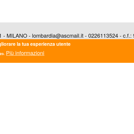
 MILANO - lombardia@ascmail.it - 0226113524 - c.f.:
gliorare la tua esperienza utente
Più informazioni
zo.
TATTI
ASC AREZZO APS
ASC AVELLINO APS
zionale
ASC BARI BAT APS
Monti di Pietralata 16, Roma
ASC BASSA VAL DI
mail.it
CECINA APS
610
ASC BOLOGNA APS
Fiscale: 97124450582
ASC BOLZANO APS
5781521009
ASC CALABRIA APS
ASC CAMPANIA APS