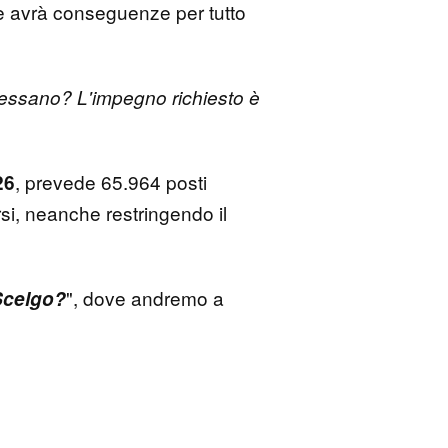
he avrà conseguenze per tutto
nteressano? L'impegno richiesto è
, prevede 65.964 posti
26
si, neanche restringendo il
", dove andremo a
Scelgo?