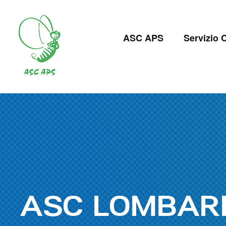
Salta
al
Navigazion
contenuto
ASC APS
Servizio C
principale
principale
ASC LOMBAR