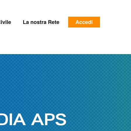
e
Menu
ivile
La nostra Rete
Accedi
profilo
utente
DIA APS