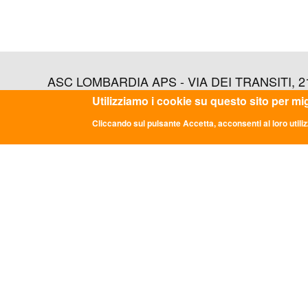
ASC LOMBARDIA APS - VIA DEI TRANSITI, 21 -
Utilizziamo i cookie su questo sito per mi
Cliccando sul pulsante Accetta, acconsenti al loro utiliz
ULTIME NOTIZIE
CON
DDL "Giovani e Servizio Civile
Sede Na
Universale": la parola passa al Senato
Via dei 
info@asc
GRADUATORIE PROVVISORIE BANDO
0669349
24 FEBBRAIO 2026
Comunicato Stampa “LE PAROLE DI
Codice 
ASC”: A ROMA LA TERZA EDIZIONE
P.iva: 0
DEL PERCORSO NAZIONALE DI
CONFRONTO DELLA RETE