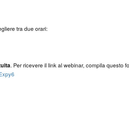
gliere tra due orari:
. Per ricevere il link al webinar, compila questo f
tuita
PExpy6