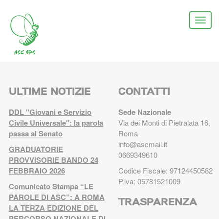
Salta
al
Togg
contenuto
navi
principale
ULTIME NOTIZIE
CONTATTI
DDL "Giovani e Servizio
Sede Nazionale
Civile Universale": la parola
Via dei Monti di Pietralata 16,
passa al Senato
Roma
info@ascmail.it
GRADUATORIE
0669349610
PROVVISORIE BANDO 24
FEBBRAIO 2026
Codice Fiscale: 97124450582
P.iva: 05781521009
Comunicato Stampa “LE
PAROLE DI ASC”: A ROMA
TRASPARENZA
LA TERZA EDIZIONE DEL
PERCORSO NAZIONALE DI