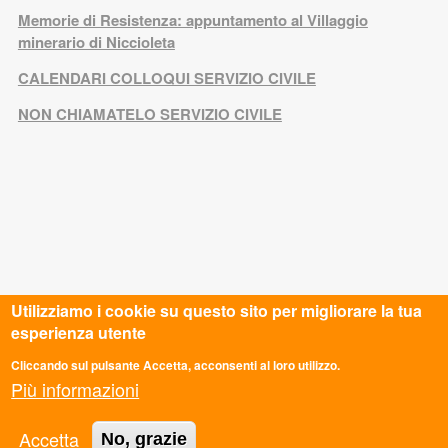
Memorie di Resistenza: appuntamento al Villaggio
minerario di Niccioleta
CALENDARI COLLOQUI SERVIZIO CIVILE
NON CHIAMATELO SERVIZIO CIVILE
Utilizziamo i cookie su questo sito per migliorare la tua
CONTATTI
esperienza utente
Cliccando sul pulsante Accetta, acconsenti al loro utilizzo.
Sede Nazionale
Più informazioni
Via dei Monti di Pietralata 16, Roma
info@ascmail.it
Accetta
0669349610
No, grazie