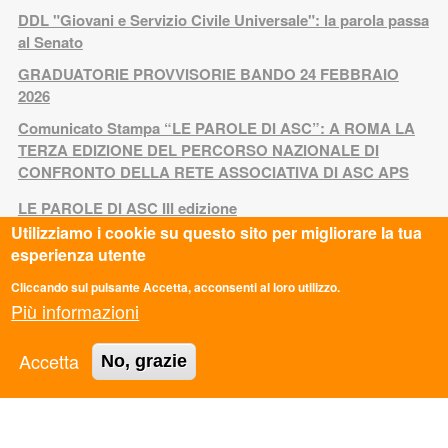
DDL "Giovani e Servizio Civile Universale": la parola passa
al Senato
GRADUATORIE PROVVISORIE BANDO 24 FEBBRAIO
2026
Comunicato Stampa “LE PAROLE DI ASC”: A ROMA LA
TERZA EDIZIONE DEL PERCORSO NAZIONALE DI
CONFRONTO DELLA RETE ASSOCIATIVA DI ASC APS
LE PAROLE DI ASC III edizione
Utilizziamo i cookie su questo sito per migliorare la tua
FuoriServizio Fest: uno spazio di confronto sui futuri delle
esperienza utente
giovani generazioni
Cliccando sul pulsante Accetta, acconsenti al loro utilizzo.
Memorie di Resistenza: appuntamento al Villaggio
Più informazioni
minerario di Niccioleta
CALENDARI COLLOQUI SERVIZIO CIVILE
Accetta
No, grazie
NON CHIAMATELO SERVIZIO CIVILE