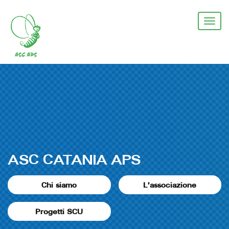
Salta
al
Togg
contenuto
navi
principale
ASC CATANIA APS
Chi siamo
L'associazione
Progetti SCU