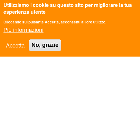
Utilizziamo i cookie su questo sito per migliorare la tua
esperienza utente
Cliccando sul pulsante Accetta, acconsenti al loro utilizzo.
Più informazioni
CONTATTI
Accetta
No, grazie
Sede Nazionale
Via dei Monti di Pietralata 16, Roma
info@ascmail.it
0669349610
Codice Fiscale: 97124450582
P.iva: 05781521009
TRASPARENZA
Legge 8.8.2017 n. 124 art. 1 commi 125-129. Adempimenti
degli obblighi di trasparenza e di pubblicità
PRIVACY