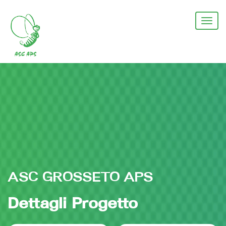
Salta
al
Togg
contenuto
navi
principale
ASC GROSSETO APS
Dettagli Progetto