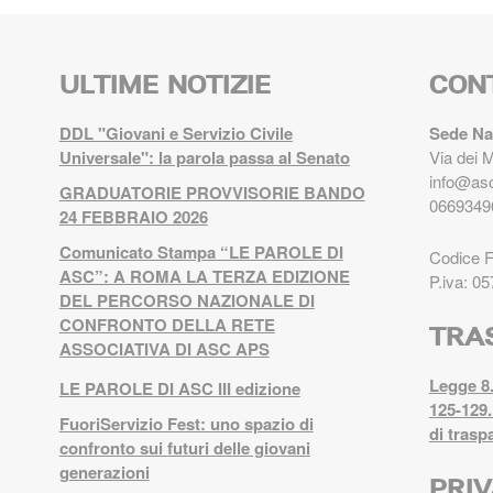
ULTIME NOTIZIE
CON
DDL "Giovani e Servizio Civile
Sede Na
Universale": la parola passa al Senato
Via dei 
info@asc
GRADUATORIE PROVVISORIE BANDO
0669349
24 FEBBRAIO 2026
Comunicato Stampa “LE PAROLE DI
Codice 
ASC”: A ROMA LA TERZA EDIZIONE
P.iva: 0
DEL PERCORSO NAZIONALE DI
CONFRONTO DELLA RETE
TRA
ASSOCIATIVA DI ASC APS
Legge 8.
LE PAROLE DI ASC III edizione
125-129.
FuoriServizio Fest: uno spazio di
di trasp
confronto sui futuri delle giovani
generazioni
PRI