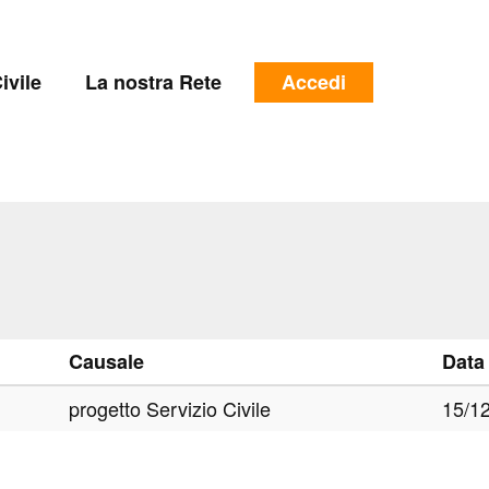
e
Menu
ivile
La nostra Rete
Accedi
profilo
utente
Causale
Data
progetto Servizio Civile
15/1