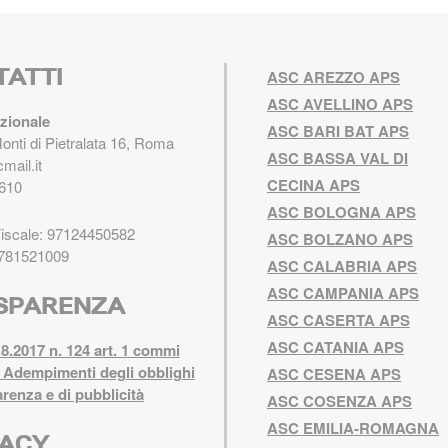
TATTI
ASC AREZZO APS
ASC AVELLINO APS
zionale
ASC BARI BAT APS
Monti di Pietralata 16, Roma
ASC BASSA VAL DI
mail.it
CECINA APS
610
ASC BOLOGNA APS
Fiscale: 97124450582
ASC BOLZANO APS
5781521009
ASC CALABRIA APS
ASC CAMPANIA APS
SPARENZA
ASC CASERTA APS
ASC CATANIA APS
8.2017 n. 124 art. 1 commi
 Adempimenti degli obblighi
ASC CESENA APS
arenza e di pubblicità
ASC COSENZA APS
ASC EMILIA-ROMAGNA
VACY