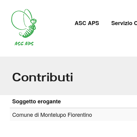
Salta
al
Navigazion
contenuto
ASC APS
Servizio C
principale
principale
Contributi
Soggetto erogante
Comune di Montelupo Fiorentino