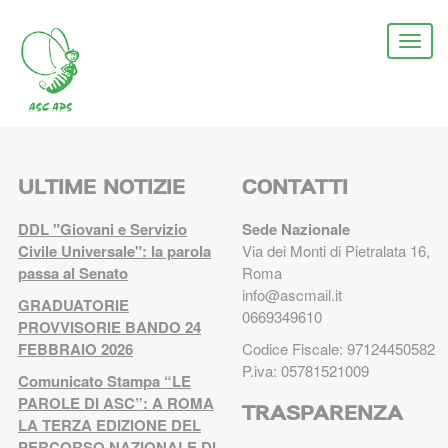
Salta
al
Togg
contenuto
navi
principale
ULTIME NOTIZIE
CONTATTI
DDL "Giovani e Servizio
Sede Nazionale
Civile Universale": la parola
Via dei Monti di Pietralata 16,
passa al Senato
Roma
info@ascmail.it
GRADUATORIE
0669349610
PROVVISORIE BANDO 24
FEBBRAIO 2026
Codice Fiscale: 97124450582
P.iva: 05781521009
Comunicato Stampa “LE
PAROLE DI ASC”: A ROMA
TRASPARENZA
LA TERZA EDIZIONE DEL
PERCORSO NAZIONALE DI