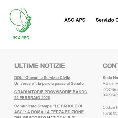
Salta
al
Navigazion
contenuto
ASC APS
Servizio C
principale
principale
ULTIME NOTIZIE
CON
DDL "Giovani e Servizio Civile
Sede Na
Universale": la parola passa al Senato
Via dei 
info@asc
GRADUATORIE PROVVISORIE BANDO
0669349
24 FEBBRAIO 2026
Comunicato Stampa “LE PAROLE DI
Codice 
ASC”: A ROMA LA TERZA EDIZIONE
P.iva: 0
DEL PERCORSO NAZIONALE DI