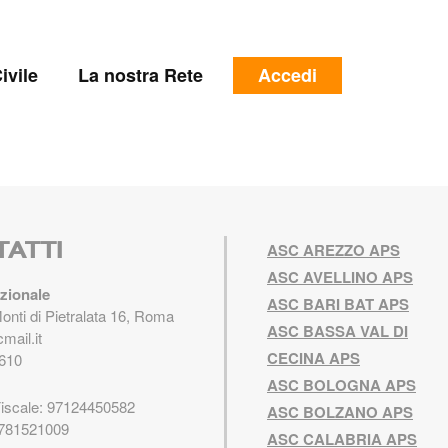
e
Menu
ivile
La nostra Rete
Accedi
profilo
utente
TATTI
ASC AREZZO APS
ASC AVELLINO APS
zionale
ASC BARI BAT APS
Monti di Pietralata 16, Roma
ASC BASSA VAL DI
mail.it
CECINA APS
610
ASC BOLOGNA APS
Fiscale: 97124450582
ASC BOLZANO APS
5781521009
ASC CALABRIA APS