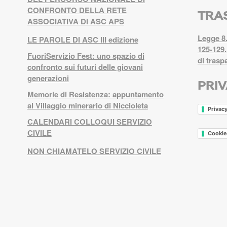
CONFRONTO DELLA RETE
TRA
ASSOCIATIVA DI ASC APS
Legge 8.
LE PAROLE DI ASC III edizione
125-129.
FuoriServizio Fest: uno spazio di
di trasp
confronto sui futuri delle giovani
generazioni
PRI
Memorie di Resistenza: appuntamento
al Villaggio minerario di Niccioleta
Privacy
CALENDARI COLLOQUI SERVIZIO
CIVILE
Cookie
NON CHIAMATELO SERVIZIO CIVILE