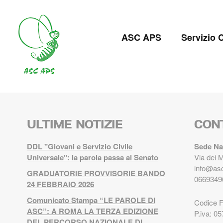
Salta
al
Navigazion
contenuto
ASC APS
Servizio C
principale
principale
ULTIME NOTIZIE
CON
DDL "Giovani e Servizio Civile
Sede Na
Universale": la parola passa al Senato
Via dei 
info@asc
GRADUATORIE PROVVISORIE BANDO
0669349
24 FEBBRAIO 2026
Comunicato Stampa “LE PAROLE DI
Codice 
ASC”: A ROMA LA TERZA EDIZIONE
P.iva: 0
DEL PERCORSO NAZIONALE DI