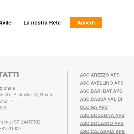
e
Menu
ivile
La nostra Rete
Accedi
profilo
utente
TATTI
ASC AREZZO APS
ASC AVELLINO APS
zionale
ASC BARI BAT APS
Monti di Pietralata 16, Roma
ASC BASSA VAL DI
mail.it
CECINA APS
610
ASC BOLOGNA APS
Fiscale: 97124450582
ASC BOLZANO APS
5781521009
ASC CALABRIA APS