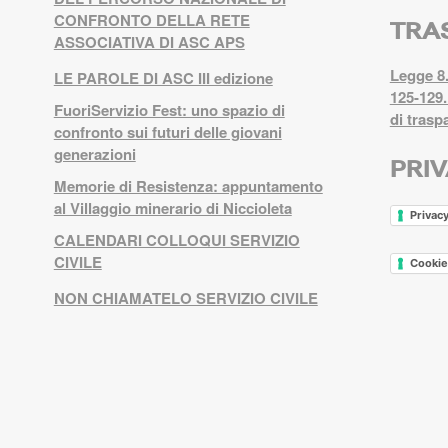
CONFRONTO DELLA RETE
TRA
ASSOCIATIVA DI ASC APS
Legge 8.
LE PAROLE DI ASC III edizione
125-129.
FuoriServizio Fest: uno spazio di
di trasp
confronto sui futuri delle giovani
generazioni
PRI
Memorie di Resistenza: appuntamento
al Villaggio minerario di Niccioleta
Privacy
CALENDARI COLLOQUI SERVIZIO
CIVILE
Cookie
NON CHIAMATELO SERVIZIO CIVILE