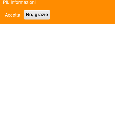
Più informazioni
ASC BARI BAT APS
ASC BASSA VAL DI CECINA APS
Accetta
No, grazie
ASC BOLOGNA APS
ASC BOLZANO APS
ASC CALABRIA APS
ASC CAMPANIA APS
ASC CASERTA APS
ASC CATANIA APS
ASC CESENA APS
ASC COSENZA APS
ASC EMILIA-ROMAGNA APS
ASC EMPOLI APS
ASC FERRARA APS
ASC FIRENZE APS
ASC FOGGIA APS
ASC FORLI' APS