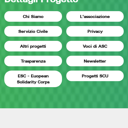
Chi Siamo
L'associazione
Servizio Civile
Privacy
Altri progetti
Voci di ASC
Trasparenza
Newsletter
ESC - Euopean
Progetti SCU
Solidarity Corps