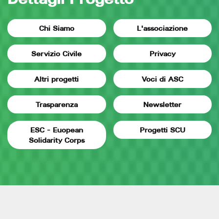
Chi Siamo
L'associazione
Servizio Civile
Privacy
Altri progetti
Voci di ASC
Trasparenza
Newsletter
ESC - Euopean
Progetti SCU
Solidarity Corps