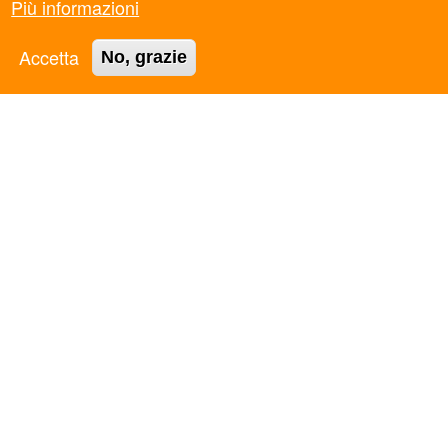
Più informazioni
ASC BARI BAT APS
ASC BASSA VAL DI CECINA APS
Accetta
No, grazie
ASC BOLOGNA APS
ASC BOLZANO APS
ASC CALABRIA APS
ASC CAMPANIA APS
ASC CASERTA APS
ASC CATANIA APS
ASC CESENA APS
ASC COSENZA APS
ASC EMILIA-ROMAGNA APS
ASC EMPOLI APS
ASC FERRARA APS
ASC FIRENZE APS
ASC FOGGIA APS
ASC FORLI' APS