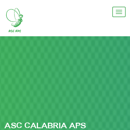
Salta
al
Togg
contenuto
navi
principale
ASC CALABRIA APS