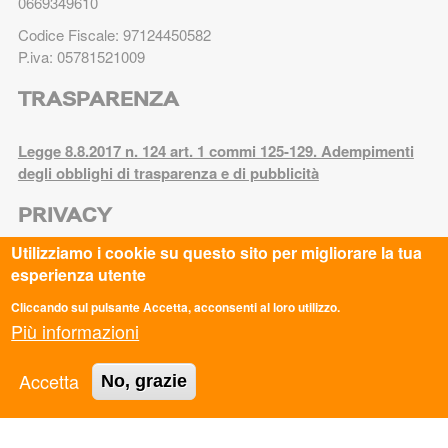
0669349610
Codice Fiscale: 97124450582
P.iva: 05781521009
TRASPARENZA
Legge 8.8.2017 n. 124 art. 1 commi 125-129. Adempimenti
degli obblighi di trasparenza e di pubblicità
PRIVACY
Utilizziamo i cookie su questo sito per migliorare la tua
Privacy Policy
esperienza utente
Cookie Policy
Cliccando sul pulsante Accetta, acconsenti al loro utilizzo.
Più informazioni
ASC AREZZO APS
Accetta
No, grazie
ASC AVELLINO APS
ASC BARI BAT APS