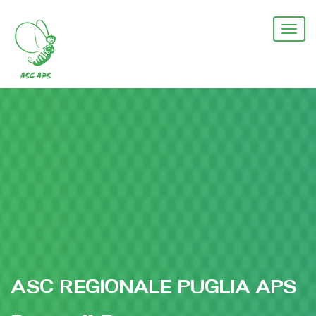
Salta
al
Togg
contenuto
navi
principale
ASC REGIONALE PUGLIA APS