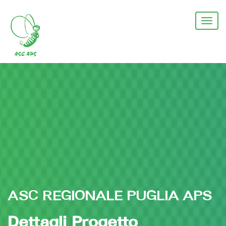
Salta
al
Togg
contenuto
navi
principale
ASC REGIONALE PUGLIA APS
Dettagli Progetto