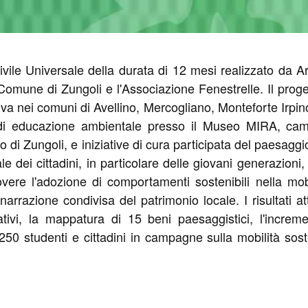
ivile Universale della durata di 12 mesi realizzato da Ar
omune di Zungoli e l'Associazione Fenestrelle. Il prog
tiva nei comuni di Avellino, Mercogliano, Monteforte Irpin
tà di educazione ambientale presso il Museo MIRA, camp
di Zungoli, e iniziative di cura participata del paesaggio 
 dei cittadini, in particolare delle giovani generazioni, 
ere l'adozione di comportamenti sostenibili nella mobil
a narrazione condivisa del patrimonio locale. I risultati 
ativi, la mappatura di 15 beni paesaggistici, l'increme
250 studenti e cittadini in campagne sulla mobilità sos