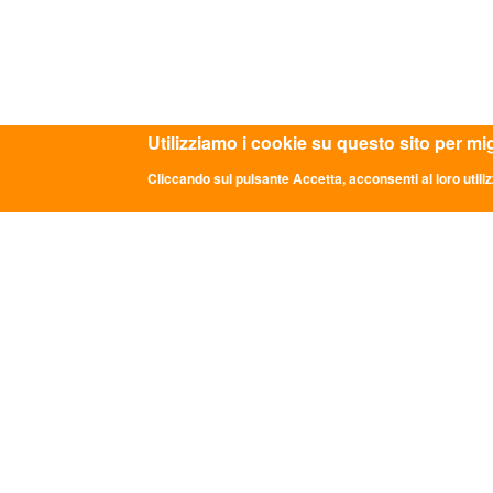
Utilizziamo i cookie su questo sito per mi
Cliccando sul pulsante Accetta, acconsenti al loro utiliz
ASC CAMPANIA APS - CORSO GARIBALDI, 143 - 
ULTIME NOTIZIE
CON
DDL "Giovani e Servizio Civile
Sede Na
Universale": la parola passa al Senato
Via dei 
info@asc
GRADUATORIE PROVVISORIE BANDO
0669349
24 FEBBRAIO 2026
Comunicato Stampa “LE PAROLE DI