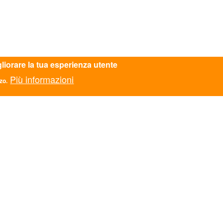
gliorare la tua esperienza utente
Più informazioni
zo.
SALERNO - campania@ascmail.it - 089253694 - c.f.:
TATTI
ASC AREZZO APS
ASC AVELLINO APS
zionale
ASC BARI BAT APS
Monti di Pietralata 16, Roma
ASC BASSA VAL DI
mail.it
610
CECINA APS
ASC BOLOGNA APS