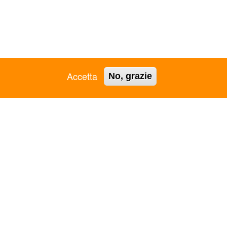
Accetta
No, grazie
 94213770632 - Iscr. RUNTS 69750 -
Trasparenza
ASC GROSSETO APS
ASC RAVENNA APS
ASC JESI APS
ASC REGGIO EMILIA APS
ASC L'AQUILA APS
ASC REGIONALE PUGLIA
ASC LAMEZIA TERME -
APS
VIBO VALENTIA APS
ASC REGIONALE VENETO
ASC LIGURIA APS
APS