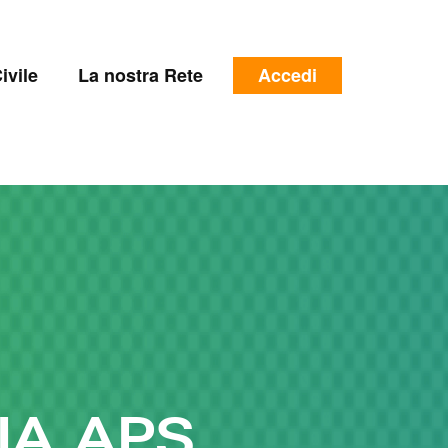
e
Menu
ivile
La nostra Rete
Accedi
profilo
utente
IA APS