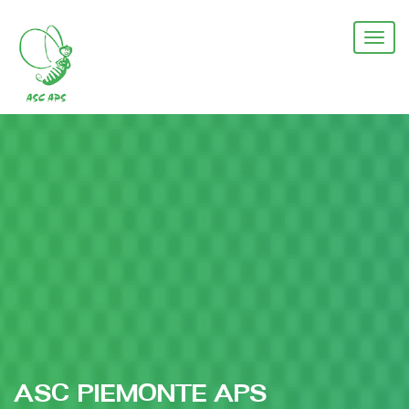
Salta
al
Togg
contenuto
navi
principale
ASC PIEMONTE APS