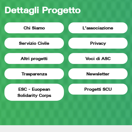
Dettagli Progetto
Chi Siamo
L'associazione
Servizio Civile
Privacy
Altri progetti
Voci di ASC
Trasparenza
Newsletter
ESC - Euopean
Progetti SCU
Solidarity Corps