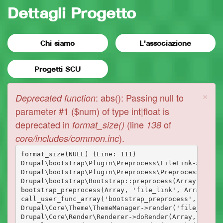
Dettagli Progetto
Chi siamo
L'associazione
Progetti SCU
×
Messaggio
: abs(): Passing null to
Deprecated function
di
parameter #1 ($num) of type int|float is
deprecated in
(line
of
format_size()
138
errore
).
core/includes/common.inc
format_size(NULL) (Line: 111)

Drupal\bootstrap\Plugin\Preprocess\FileLink->prepro
Drupal\bootstrap\Plugin\Preprocess\PreprocessBase->
Drupal\bootstrap\Bootstrap::preprocess(Array, 'file
bootstrap_preprocess(Array, 'file_link', Array)

call_user_func_array('bootstrap_preprocess', Array)
Drupal\Core\Theme\ThemeManager->render('file_link',
Drupal\Core\Render\Renderer->doRender(Array, ) (Lin