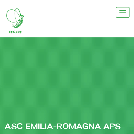
Salta
al
Togg
contenuto
navi
principale
ASC EMILIA-ROMAGNA APS