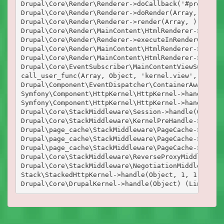
Drupal\Core\Render\Renderer->doCallback('#pre_rende
Drupal\Core\Render\Renderer->doRender(Array, ) (Lin
Drupal\Core\Render\Renderer->render(Array, ) (Line:
Drupal\Core\Render\MainContent\HtmlRenderer->Drupal
Drupal\Core\Render\Renderer->executeInRenderContext
Drupal\Core\Render\MainContent\HtmlRenderer->prepar
Drupal\Core\Render\MainContent\HtmlRenderer->render
Drupal\Core\EventSubscriber\MainContentViewSubscrib
call_user_func(Array, Object, 'kernel.view', Object
Drupal\Component\EventDispatcher\ContainerAwareEven
Symfony\Component\HttpKernel\HttpKernel->handleRaw(
Symfony\Component\HttpKernel\HttpKernel->handle(Obj
Drupal\Core\StackMiddleware\Session->handle(Object,
Drupal\Core\StackMiddleware\KernelPreHandle->handle
Drupal\page_cache\StackMiddleware\PageCache->fetch(
Drupal\page_cache\StackMiddleware\PageCache->lookup
Drupal\page_cache\StackMiddleware\PageCache->handle
Drupal\Core\StackMiddleware\ReverseProxyMiddleware-
Drupal\Core\StackMiddleware\NegotiationMiddleware->
Stack\StackedHttpKernel->handle(Object, 1, 1) (Line