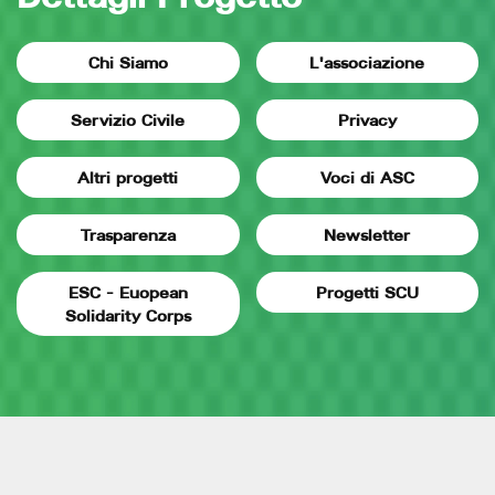
Chi Siamo
L'associazione
Servizio Civile
Privacy
Altri progetti
Voci di ASC
Trasparenza
Newsletter
ESC - Euopean
Progetti SCU
Solidarity Corps