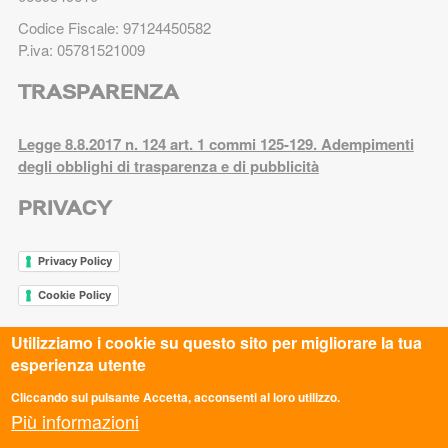
Codice Fiscale: 97124450582
P.iva: 05781521009
TRASPARENZA
Legge 8.8.2017 n. 124 art. 1 commi 125-129. Adempimenti
degli obblighi di trasparenza e di pubblicità
PRIVACY
Privacy Policy
Cookie Policy
Utilizziamo i cookie su questo sito per migliorare la tua
esperienza utente
ASC AREZZO APS
ASC AVELLINO APS
Cliccando sul pulsante Accetta, acconsenti al loro utilizzo.
Più informazioni
ASC BARI BAT APS