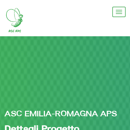
Salta
al
Togg
contenuto
navi
principale
ASC EMILIA-ROMAGNA APS
Dettagli Progetto