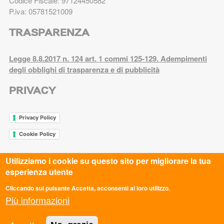
Codice Fiscale: 97124450582
P.iva: 05781521009
TRASPARENZA
Legge 8.8.2017 n. 124 art. 1 commi 125-129. Adempimenti
degli obblighi di trasparenza e di pubblicità
PRIVACY
Privacy Policy
Cookie Policy
Utilizziamo i cookie su questo sito per migliorare la tua
esperienza utente
ASC AREZZO APS
ASC AVELLINO APS
Cliccando sul pulsante Accetta, acconsenti al loro utilizzo.
Più informazioni
ASC BARI BAT APS
ASC BASSA VAL DI CECINA APS