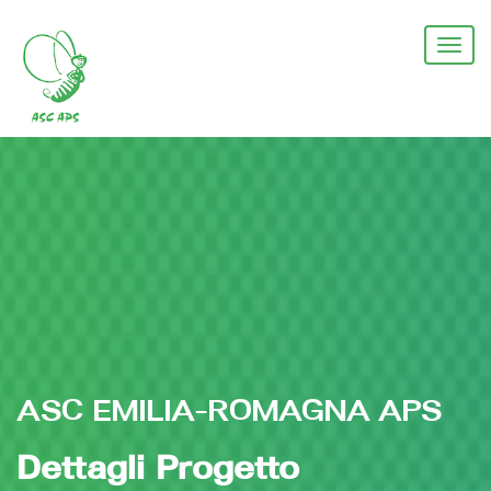
Salta
al
Togg
contenuto
navi
principale
ASC EMILIA-ROMAGNA APS
Dettagli Progetto