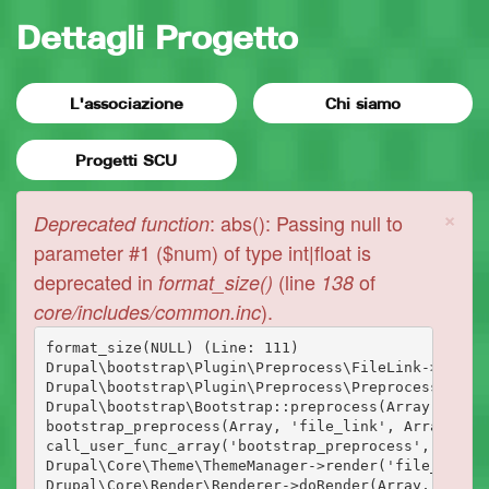
Dettagli Progetto
L'associazione
Chi siamo
Progetti SCU
×
Messaggio
: abs(): Passing null to
Deprecated function
di
parameter #1 ($num) of type int|float is
deprecated in
(line
of
format_size()
138
errore
).
core/includes/common.inc
format_size(NULL) (Line: 111)

Drupal\bootstrap\Plugin\Preprocess\FileLink->prepro
Drupal\bootstrap\Plugin\Preprocess\PreprocessBase->
Drupal\bootstrap\Bootstrap::preprocess(Array, 'file
bootstrap_preprocess(Array, 'file_link', Array)

call_user_func_array('bootstrap_preprocess', Array)
Drupal\Core\Theme\ThemeManager->render('file_link',
Drupal\Core\Render\Renderer->doRender(Array, ) (Lin