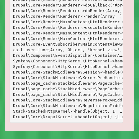
Drupal\Core\Render\Renderer->doCallback('#pre_rende
Drupal\Core\Render\Renderer->doRender(Array, ) (Lin
Drupal\Core\Render\Renderer->render(Array, ) (Line:
Drupal\Core\Render\MainContent\HtmlRenderer->Drupal
Drupal\Core\Render\Renderer->executeInRenderContext
Drupal\Core\Render\MainContent\HtmlRenderer->prepar
Drupal\Core\Render\MainContent\HtmlRenderer->render
Drupal\Core\EventSubscriber\MainContentViewSubscrib
call_user_func(Array, Object, 'kernel.view', Object
Drupal\Component\EventDispatcher\ContainerAwareEven
Symfony\Component\HttpKernel\HttpKernel->handleRaw(
Symfony\Component\HttpKernel\HttpKernel->handle(Obj
Drupal\Core\StackMiddleware\Session->handle(Object,
Drupal\Core\StackMiddleware\KernelPreHandle->handle
Drupal\page_cache\StackMiddleware\PageCache->fetch(
Drupal\page_cache\StackMiddleware\PageCache->lookup
Drupal\page_cache\StackMiddleware\PageCache->handle
Drupal\Core\StackMiddleware\ReverseProxyMiddleware-
Drupal\Core\StackMiddleware\NegotiationMiddleware->
Stack\StackedHttpKernel->handle(Object, 1, 1) (Line