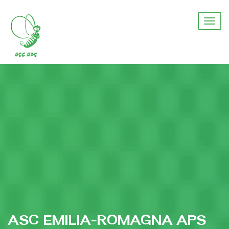
Salta
al
Togg
contenuto
navi
principale
ASC EMILIA-ROMAGNA APS