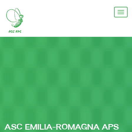
Salta
al
Togg
contenuto
navi
principale
ASC EMILIA-ROMAGNA APS