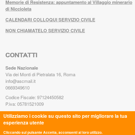
Memorie di Resistenza: appuntamento al Villaggio minerario
di Niccioleta
CALENDARI COLLOQUI SERVIZIO CIVILE
NON CHIAMATELO SERVIZIO CIVILE
CONTATTI
Sede Nazionale
Via dei Monti di Pietralata 16, Roma
info@ascmail.it
0669349610
Codice Fiscale: 97124450582
P.iva: 05781521009
Utilizziamo i cookie su questo sito per migliorare la tua
TRASPARENZA
esperienza utente
Legge 8.8.2017 n. 124 art. 1 commi 125-129. Adempimenti
Cliccando sul pulsante Accetta, acconsenti al loro utilizzo.