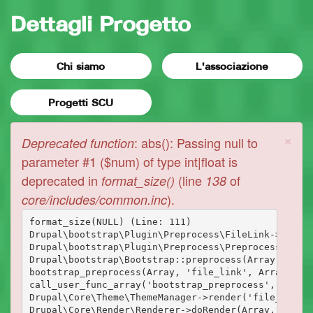
Dettagli Progetto
Chi siamo
L'associazione
Progetti SCU
×
Messaggio
: abs(): Passing null to
Deprecated function
di
parameter #1 ($num) of type int|float is
deprecated in
(line
of
format_size()
138
errore
).
core/includes/common.inc
format_size(NULL) (Line: 111)

Drupal\bootstrap\Plugin\Preprocess\FileLink->prepro
Drupal\bootstrap\Plugin\Preprocess\PreprocessBase->
Drupal\bootstrap\Bootstrap::preprocess(Array, 'file
bootstrap_preprocess(Array, 'file_link', Array)

call_user_func_array('bootstrap_preprocess', Array)
Drupal\Core\Theme\ThemeManager->render('file_link',
Drupal\Core\Render\Renderer->doRender(Array, ) (Lin