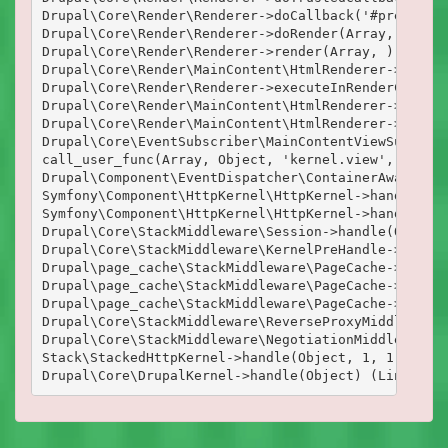
Drupal\Core\Render\Renderer->doCallback('#pre_rende
Drupal\Core\Render\Renderer->doRender(Array, ) (Lin
Drupal\Core\Render\Renderer->render(Array, ) (Line:
Drupal\Core\Render\MainContent\HtmlRenderer->Drupal
Drupal\Core\Render\Renderer->executeInRenderContext
Drupal\Core\Render\MainContent\HtmlRenderer->prepar
Drupal\Core\Render\MainContent\HtmlRenderer->render
Drupal\Core\EventSubscriber\MainContentViewSubscrib
call_user_func(Array, Object, 'kernel.view', Object
Drupal\Component\EventDispatcher\ContainerAwareEven
Symfony\Component\HttpKernel\HttpKernel->handleRaw(
Symfony\Component\HttpKernel\HttpKernel->handle(Obj
Drupal\Core\StackMiddleware\Session->handle(Object,
Drupal\Core\StackMiddleware\KernelPreHandle->handle
Drupal\page_cache\StackMiddleware\PageCache->fetch(
Drupal\page_cache\StackMiddleware\PageCache->lookup
Drupal\page_cache\StackMiddleware\PageCache->handle
Drupal\Core\StackMiddleware\ReverseProxyMiddleware-
Drupal\Core\StackMiddleware\NegotiationMiddleware->
Stack\StackedHttpKernel->handle(Object, 1, 1) (Line