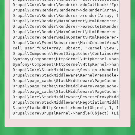
Drupal\Core\Render\Renderer->doCallback('#pre_rende
Drupal\Core\Render\Renderer->doRender(Array, ) (Lin
Drupal\Core\Render\Renderer->render(Array, ) (Line:
Drupal\Core\Render\MainContent\HtmlRenderer->Drupal
Drupal\Core\Render\Renderer->executeInRenderContext
Drupal\Core\Render\MainContent\HtmlRenderer->prepar
Drupal\Core\Render\MainContent\HtmlRenderer->render
Drupal\Core\EventSubscriber\MainContentViewSubscrib
call_user_func(Array, Object, 'kernel.view', Object
Drupal\Component\EventDispatcher\ContainerAwareEven
Symfony\Component\HttpKernel\HttpKernel->handleRaw(
Symfony\Component\HttpKernel\HttpKernel->handle(Obj
Drupal\Core\StackMiddleware\Session->handle(Object,
Drupal\Core\StackMiddleware\KernelPreHandle->handle
Drupal\page_cache\StackMiddleware\PageCache->fetch(
Drupal\page_cache\StackMiddleware\PageCache->lookup
Drupal\page_cache\StackMiddleware\PageCache->handle
Drupal\Core\StackMiddleware\ReverseProxyMiddleware-
Drupal\Core\StackMiddleware\NegotiationMiddleware->
Stack\StackedHttpKernel->handle(Object, 1, 1) (Line