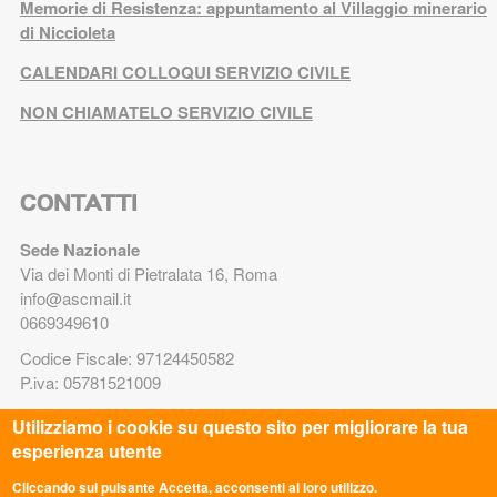
Memorie di Resistenza: appuntamento al Villaggio minerario
di Niccioleta
CALENDARI COLLOQUI SERVIZIO CIVILE
NON CHIAMATELO SERVIZIO CIVILE
CONTATTI
Sede Nazionale
Via dei Monti di Pietralata 16, Roma
info@ascmail.it
0669349610
Codice Fiscale: 97124450582
P.iva: 05781521009
Utilizziamo i cookie su questo sito per migliorare la tua
TRASPARENZA
esperienza utente
Legge 8.8.2017 n. 124 art. 1 commi 125-129. Adempimenti
Cliccando sul pulsante Accetta, acconsenti al loro utilizzo.