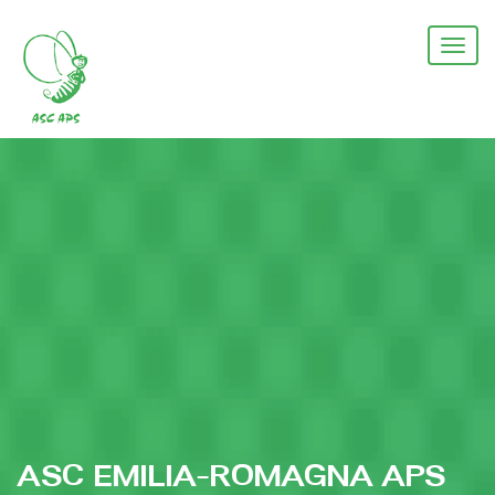
Salta
al
Togg
contenuto
navi
principale
ASC EMILIA-ROMAGNA APS