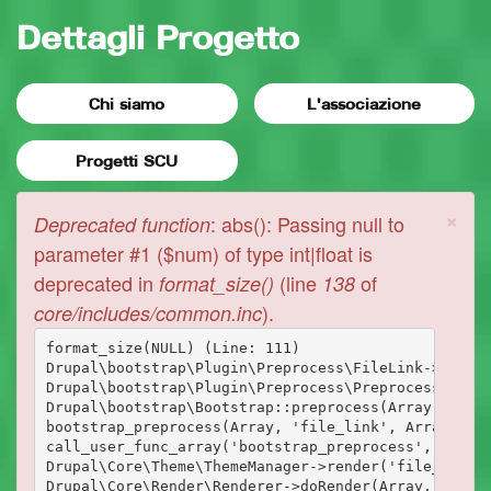
Dettagli Progetto
Chi siamo
L'associazione
Progetti SCU
×
Messaggio
: abs(): Passing null to
Deprecated function
di
parameter #1 ($num) of type int|float is
deprecated in
(line
of
format_size()
138
errore
).
core/includes/common.inc
format_size(NULL) (Line: 111)

Drupal\bootstrap\Plugin\Preprocess\FileLink->prepro
Drupal\bootstrap\Plugin\Preprocess\PreprocessBase->
Drupal\bootstrap\Bootstrap::preprocess(Array, 'file
bootstrap_preprocess(Array, 'file_link', Array)

call_user_func_array('bootstrap_preprocess', Array)
Drupal\Core\Theme\ThemeManager->render('file_link',
Drupal\Core\Render\Renderer->doRender(Array, ) (Lin