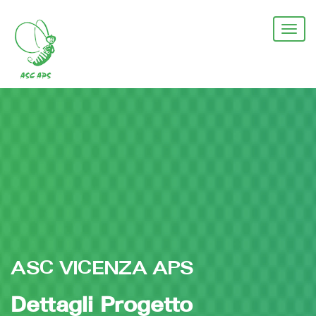
Salta
al
Togg
contenuto
navi
principale
ASC VICENZA APS
Dettagli Progetto