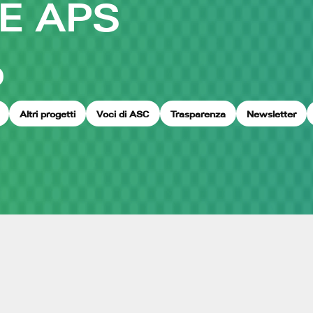
E APS
O
Altri progetti
Voci di ASC
Trasparenza
Newsletter