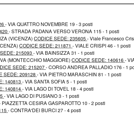
26
- VIA QUATTRO NOVEMBRE 19 - 3 posti
0420
- STRADA PADANA VERSO VERONA 115 - 1 posti
NZA (VICENZA)
CODICE SEDE: 235605
- Viale Francesco Crisp
ICENZA)
CODICE SEDE: 211871
- VIALE CRISPI 46 - 1 posti
SEDE: 215093
- VIA BAINSIZZA 31 - 1 posti
IVA (MONTECCHIO MAGGIORE)
CODICE SEDE: 140616
- V
DICE SEDE: 215207
- CORSO ANDREA PALLADIO 176 - 1 po
E SEDE: 209128
- VIA PIETRO MARASCHIN 81 - 1 posti
: 140813
- VIA SANTA SOFIA 5 - 1 posti
: 140814
- VIA LAGO DI TOVEL 18 - 4 posti
75
- VIA LAGO DI PUSIANO 3 - 1 posti
- PIAZZETTA CESIRA GASPAROTTO 10 - 2 posti
115
- CONTRA'DEI BURCI 27 - 4 posti