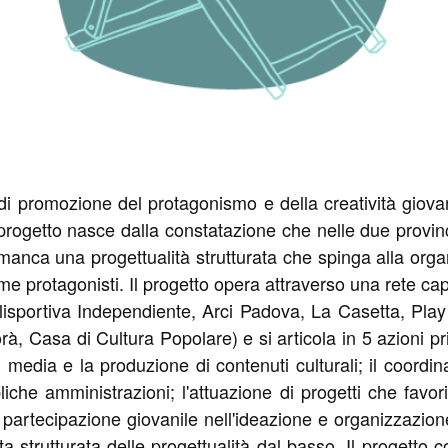
di promozione del protagonismo e della creatività giovan
 progetto nasce dalla constatazione che nelle due province,
anca una progettualità strutturata che spinga alla organiz
come protagonisti. Il progetto opera attraverso una rete capi
olisportiva Independiente, Arci Padova, La Casetta, P
à, Casa di Cultura Popolare) e si articola in 5 azioni p
l media e la produzione di contenuti culturali; il coord
bliche amministrazioni; l'attuazione di progetti che favor
 partecipazione giovanile nell'ideazione e organizzazione d
lta strutturata delle progettualità dal basso. Il progetto 