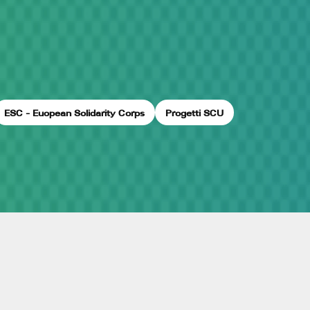
ESC - Euopean Solidarity Corps
Progetti SCU