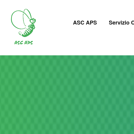
Salta
al
Navigazion
contenuto
ASC APS
Servizio C
principale
principale