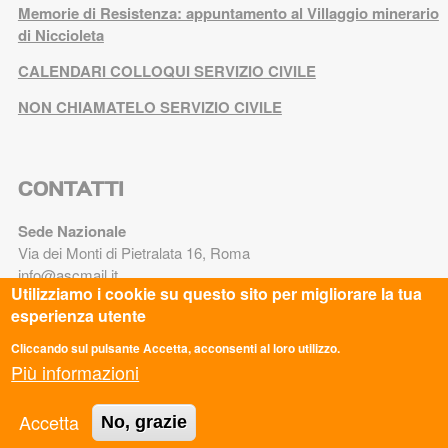
Memorie di Resistenza: appuntamento al Villaggio minerario
di Niccioleta
CALENDARI COLLOQUI SERVIZIO CIVILE
NON CHIAMATELO SERVIZIO CIVILE
CONTATTI
Sede Nazionale
Via dei Monti di Pietralata 16, Roma
info@ascmail.it
Utilizziamo i cookie su questo sito per migliorare la tua
0669349610
esperienza utente
Codice Fiscale: 97124450582
Cliccando sul pulsante Accetta, acconsenti al loro utilizzo.
P.iva: 05781521009
Più informazioni
TRASPARENZA
Accetta
No, grazie
Legge 8.8.2017 n. 124 art. 1 commi 125-129. Adempimenti