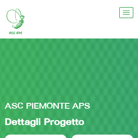
Salta
al
Togg
contenuto
navi
principale
ASC PIEMONTE APS
Dettagli Progetto